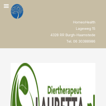
HomeoHealth
Lageweg 15
4328 RR Burgh-Haamstede
Tel. 06 30388986