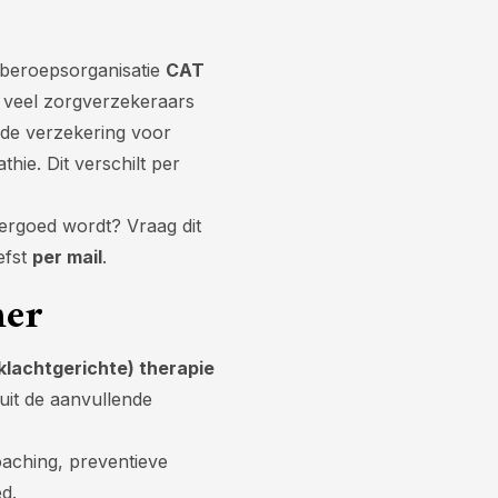
 beroepsorganisatie
CAT
j veel zorgverzekeraars
ende verzekering voor
ie. Dit verschilt per
vergoed wordt? Vraag dit
efst
per mail
.
mer
(klachtgerichte) therapie
uit de aanvullende
aching, preventieve
d.