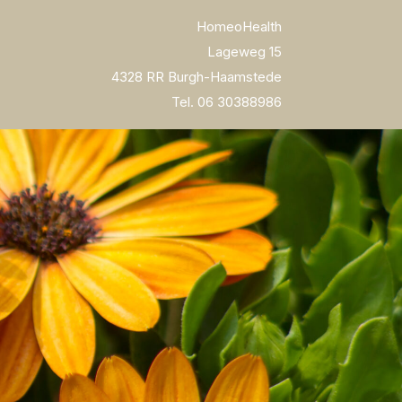
HomeoHealth
Lageweg 15
4328 RR Burgh-Haamstede
Tel. 06 30388986