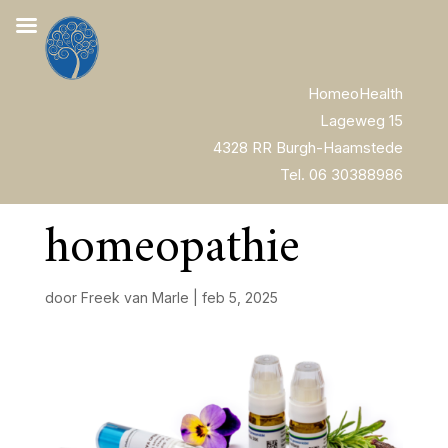
HomeoHealth
Lageweg 15
4328 RR Burgh-Haamstede
Tel. 06 30388986
homeopathie
door
Freek van Marle
|
feb 5, 2025