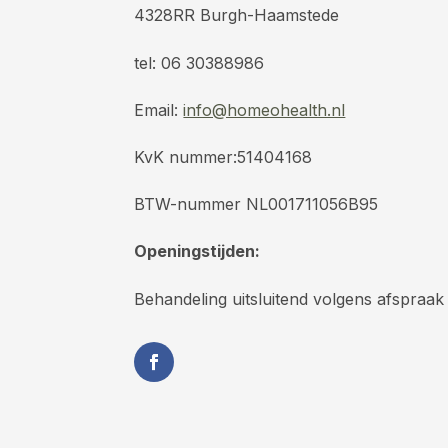
4328RR Burgh-Haamstede
tel: 06 30388986
Email:
info@homeohealth.nl
KvK nummer:51404168
BTW-nummer NL001711056B95
Openingstijden:
Behandeling uitsluitend volgens afspraak