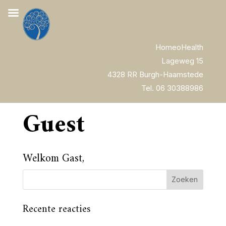
HomeoHealth
Lageweg 15
4328 RR Burgh-Haamstede
Tel. 06 30388986
Guest
Welkom Gast,
Recente reacties