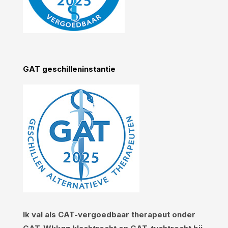
GAT geschilleninstantie
Ik val als CAT-vergoedbaar therapeut onder