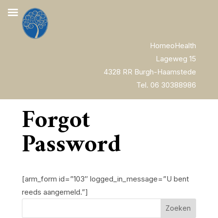
HomeoHealth
Lageweg 15
4328 RR Burgh-Haamstede
Tel. 06 30388986
Forgot
Password
[arm_form id=”103″ logged_in_message=”U bent
reeds aangemeld.”]