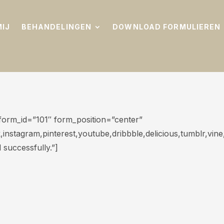
MIJ
BEHANDELINGEN
DOWNLOAD FORMULIEREN
e” form_id=”101″ form_position=”center”
vk,instagram,pinterest,youtube,dribbble,delicious,tumblr,vin
successfully.”]