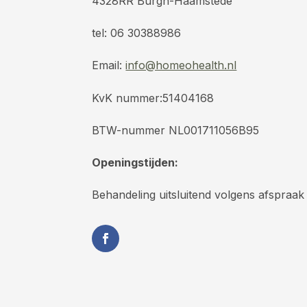
4328RR Burgh-Haamstede
tel: 06 30388986
Email:
info@homeohealth.nl
KvK nummer:51404168
BTW-nummer NL001711056B95
Openingstijden:
Behandeling uitsluitend volgens afspraak